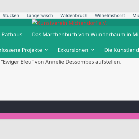
Stü­cken
Langer­wisch
Wil­den­bruch
Wil­helms­horst
Mi
m Rathaus
Das Mär­chen­buch vom Wun­der­baum in M
los­se­ne Projekte
Exkur­sio­nen
Die Künst­ler 
“Ewi­ger Efeu” von Anne­lie Dess­om­bes aufstellen.
m