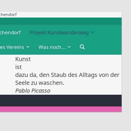
chen­dorf
ichendorf
Pro­jekt Kunstwanderweg
des Vereins
Was noch…
Kunst
ist
dazu da, den Staub des Alltags von der
Seele zu waschen.
Pablo Picasso